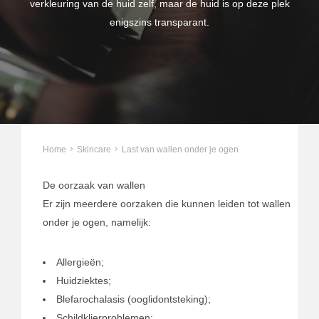
verkleuring van de huid zelf, maar de huid is op deze plek
enigszins transparant.
Home
Skincare
Last van wallen onder je ogen
De oorzaak van wallen
Er zijn meerdere oorzaken die kunnen leiden tot wallen
onder je ogen, namelijk:
Allergieën;
Huidziektes;
Blefarochalasis (ooglidontsteking);
Schildklierproblemen;