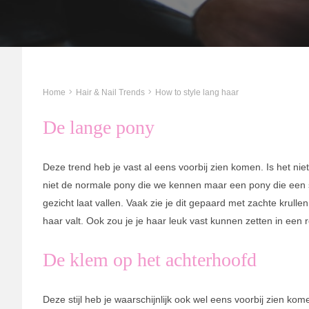
Home
Hair & Nail Trends
How to style lang haar
De lange pony
Deze trend heb je vast al eens voorbij zien komen. Is het niet 
niet de normale pony die we kennen maar een pony die een stu
gezicht laat vallen. Vaak zie je dit gepaard met zachte krulle
haar valt. Ook zou je je haar leuk vast kunnen zetten in een
De klem op het achterhoofd
Deze stijl heb je waarschijnlijk ook wel eens voorbij zien kom